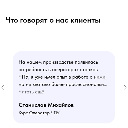
Что говорят о нас клиенты
На нашем производстве появилась
потребность в операторах станков
ЧПУ, я уже имел опыт в работе с ними,
но не хватало более профессиональных
знаний. В курсе мне понравился блок
Читать ещё
по материаловедению
Станислав Михайлов
и программированию - это как раз то,
Курс Оператор ЧПУ
чего мне не хватало. Преподаватели
знают свое дело подробно отвечают на