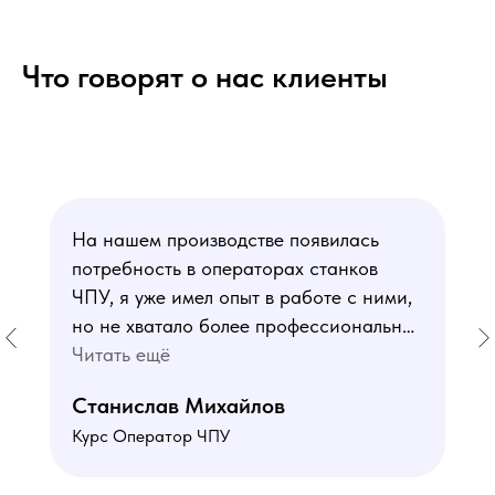
Что говорят о нас клиенты
На нашем производстве появилась
потребность в операторах станков
ЧПУ, я уже имел опыт в работе с ними,
но не хватало более профессиональных
знаний. В курсе мне понравился блок
Читать ещё
по материаловедению
Станислав Михайлов
и программированию - это как раз то,
Курс Оператор ЧПУ
чего мне не хватало. Преподаватели
знают свое дело подробно отвечают на