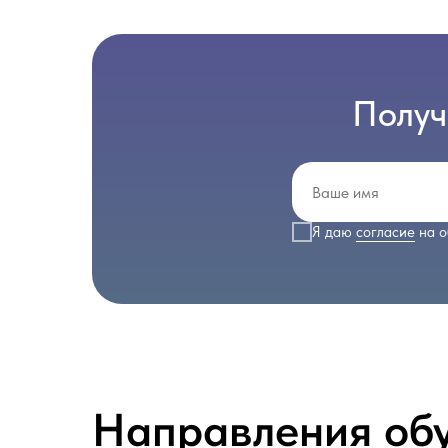
Получ
Я даю
согласие
на о
Направления об