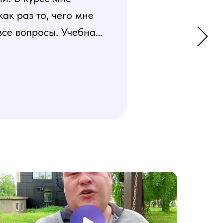
к раз то, чего мне
все вопросы. Учебная
 усвоения материала.