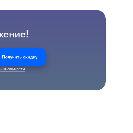
жение!
Получить скидку
нциальности