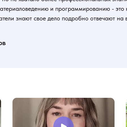
атериаловедению и программированию - это ка
атели знают свое дело подробно отвечают на 
и постепенная, это очень облегчает процесс
нь доволен, в работе всё пригодилось!
ов