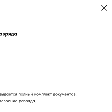
разряда
ыдается полный комплект документов,
исвоение разряда.