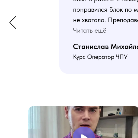
понравился блок по м
не хватало. Преподав
программа пошаговая 
Читать ещё
В общем учебой я оче
Станислав Михайл
Курс Оператор ЧПУ