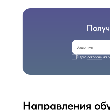
Получ
Я даю
согласие
на о
Направления об