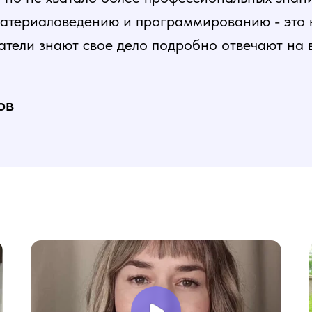
атериаловедению и программированию - это ка
атели знают свое дело подробно отвечают на 
и постепенная, это очень облегчает процесс
нь доволен, в работе всё пригодилось!
ов