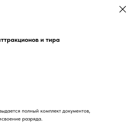
аттракционов и тира
ыдается полный комплект документов,
исвоение разряда.