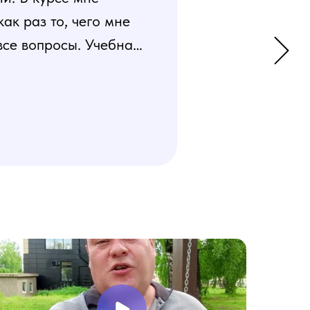
к раз то, чего мне
все вопросы. Учебная
 усвоения материала.