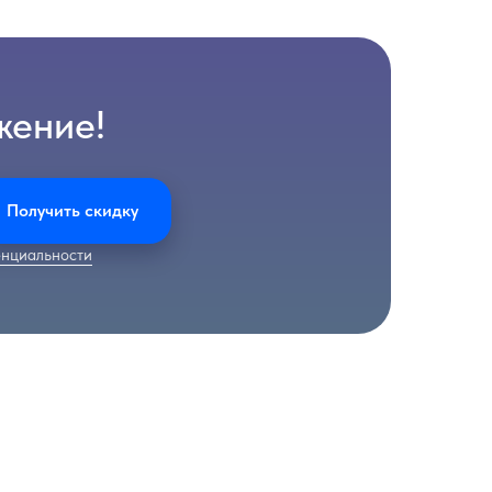
жение!
Получить скидку
нциальности