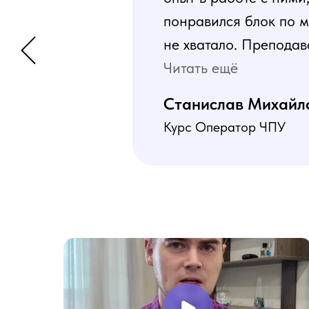
понравился блок по м
не хватало. Преподав
программа пошаговая 
Читать ещё
В общем учебой я оче
Станислав Михайл
Курс Оператор ЧПУ