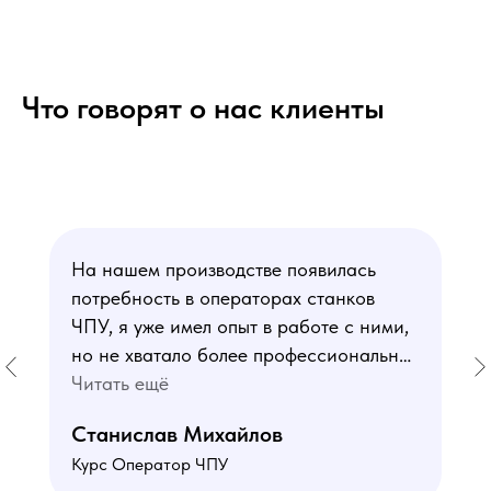
Что говорят о нас клиенты
На нашем производстве появилась
потребность в операторах станков
ЧПУ, я уже имел опыт в работе с ними,
но не хватало более профессиональных
знаний. В курсе мне понравился блок
Читать ещё
по материаловедению
Станислав Михайлов
и программированию - это как раз то,
Курс Оператор ЧПУ
чего мне не хватало. Преподаватели