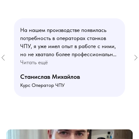
На нашем производстве появилась
потребность в операторах станков
ЧПУ, я уже имел опыт в работе с ними,
но не хватало более профессиональных
знаний. В курсе мне понравился блок
Читать ещё
по материаловедению
Станислав Михайлов
и программированию - это как раз то,
Курс Оператор ЧПУ
чего мне не хватало. Преподаватели
знают свое дело подробно отвечают на
все вопросы. Учебная программа
пошаговая и постепенная, это очень
облегчает процесс усвоения
материала. В общем учебой я очень
доволен, в работе всё пригодилось!