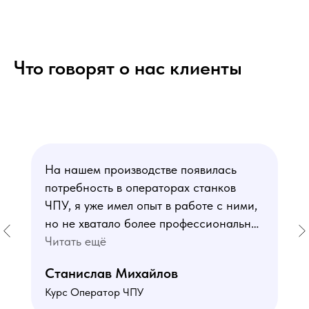
Что говорят о нас клиенты
На нашем производстве появилась
потребность в операторах станков
ЧПУ, я уже имел опыт в работе с ними,
но не хватало более профессиональных
знаний. В курсе мне понравился блок
Читать ещё
по материаловедению
Станислав Михайлов
и программированию - это как раз то,
Курс Оператор ЧПУ
чего мне не хватало. Преподаватели