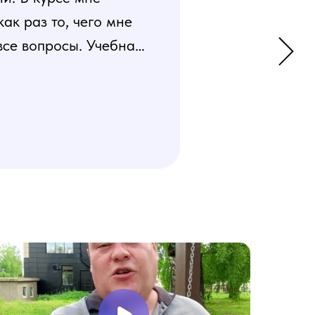
к раз то, чего мне
все вопросы. Учебная
 усвоения материала.