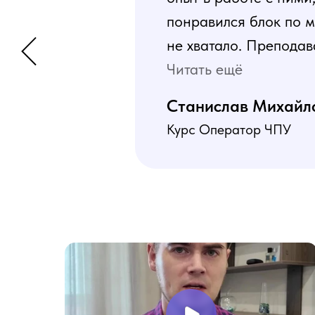
понравился блок по м
не хватало. Преподав
программа пошаговая 
Читать ещё
В общем учебой я оче
Станислав Михайл
Курс Оператор ЧПУ