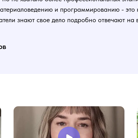
атериаловедению и программированию - это ка
атели знают свое дело подробно отвечают на 
и постепенная, это очень облегчает процесс
нь доволен, в работе всё пригодилось!
ов