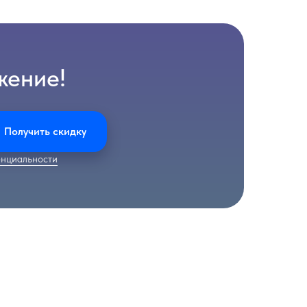
жение!
Получить скидку
нциальности