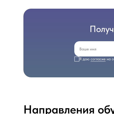
Получ
Я даю
согласие
на о
Направления об