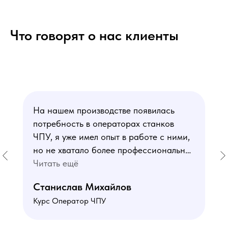
Что говорят о нас клиенты
На нашем производстве появилась
потребность в операторах станков
ЧПУ, я уже имел опыт в работе с ними,
но не хватало более профессиональных
знаний. В курсе мне понравился блок
Читать ещё
по материаловедению
Станислав Михайлов
и программированию - это как раз то,
Курс Оператор ЧПУ
чего мне не хватало. Преподаватели
знают свое дело подробно отвечают на