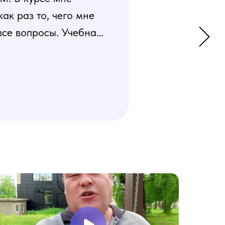
к раз то, чего мне
все вопросы. Учебная
 усвоения материала.