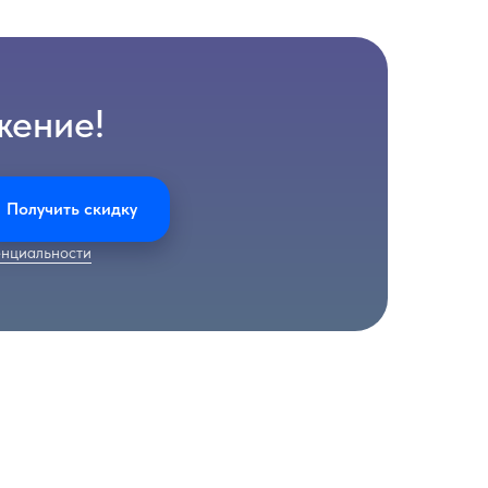
жение!
Получить скидку
нциальности