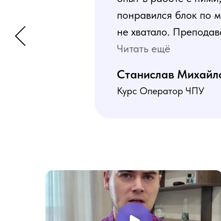
понравился блок по м
не хватало. Преподав
программа пошаговая 
Читать ещё
В общем учебой я оче
Станислав Михайл
Курс Оператор ЧПУ