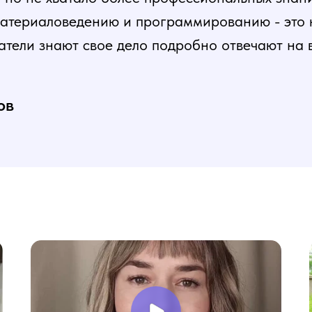
атериаловедению и программированию - это ка
атели знают свое дело подробно отвечают на 
и постепенная, это очень облегчает процесс
нь доволен, в работе всё пригодилось!
ов