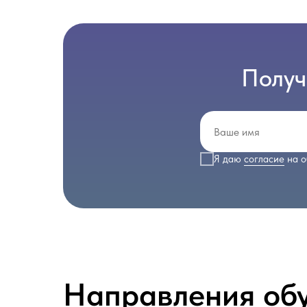
Получ
Я даю
согласие
на о
Направления об