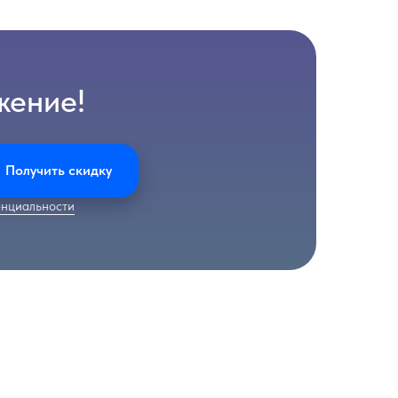
жение!
Получить скидку
нциальности