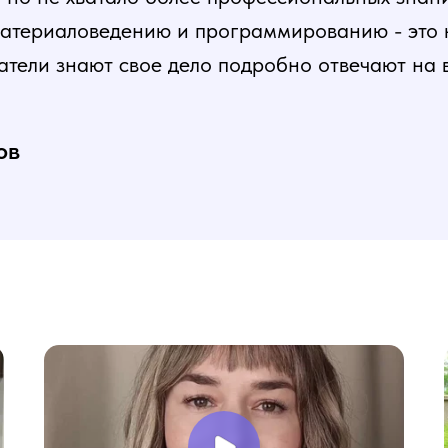
атериаловедению и программированию - это ка
атели знают свое дело подробно отвечают на 
и постепенная, это очень облегчает процесс
нь доволен, в работе всё пригодилось!
ов