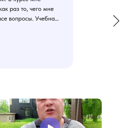
к раз то, чего мне
все вопросы. Учебная
 усвоения материала.