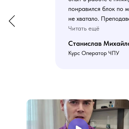
понравился блок по м
не хватало. Преподав
программа пошаговая 
Читать ещё
В общем учебой я оче
Станислав Михайл
Курс Оператор ЧПУ