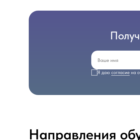
Получ
Я даю
согласие
на о
Направления об