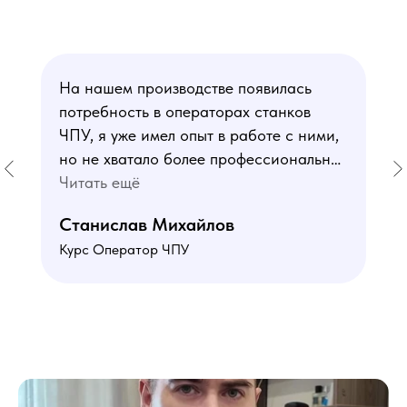
На нашем производстве появилась
потребность в операторах станков
ЧПУ, я уже имел опыт в работе с ними,
но не хватало более профессиональных
знаний. В курсе мне понравился блок
Читать ещё
по материаловедению
Станислав Михайлов
и программированию - это как раз то,
Курс Оператор ЧПУ
чего мне не хватало. Преподаватели
знают свое дело подробно отвечают на
все вопросы. Учебная программа
пошаговая и постепенная, это очень
облегчает процесс усвоения
материала. В общем учебой я очень
доволен, в работе всё пригодилось!