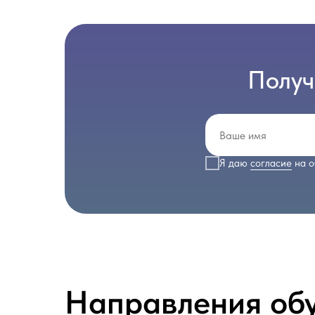
Получ
Я даю
согласие
на о
Направления об