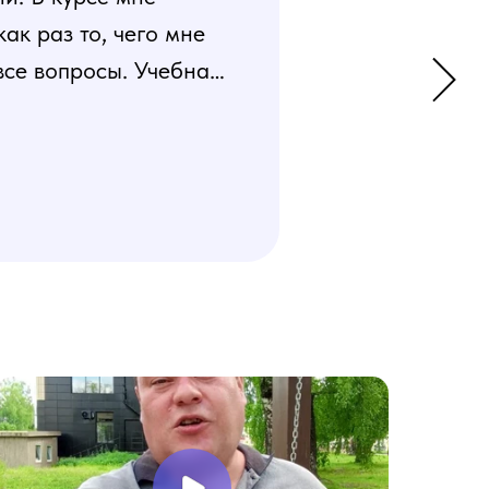
к раз то, чего мне
все вопросы. Учебная
 усвоения материала.