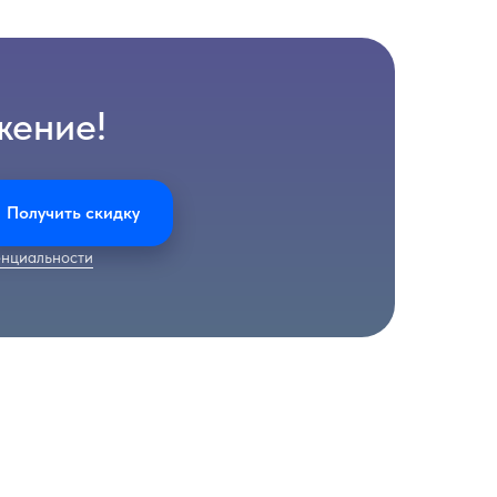
жение!
Получить скидку
нциальности