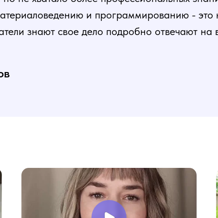
атериаловедению и программированию - это ка
атели знают свое дело подробно отвечают на 
и постепенная, это очень облегчает процесс
нь доволен, в работе всё пригодилось!
ов