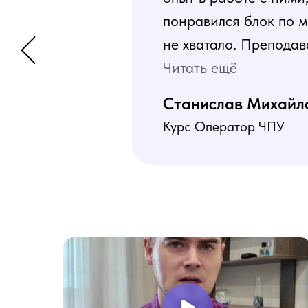
понравился блок по м
не хватало. Преподав
программа пошаговая 
Читать ещё
В общем учебой я оче
Станислав Михайл
Курс Оператор ЧПУ