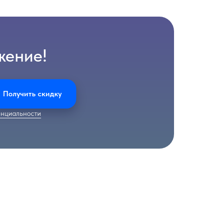
жение!
Получить скидку
нциальности