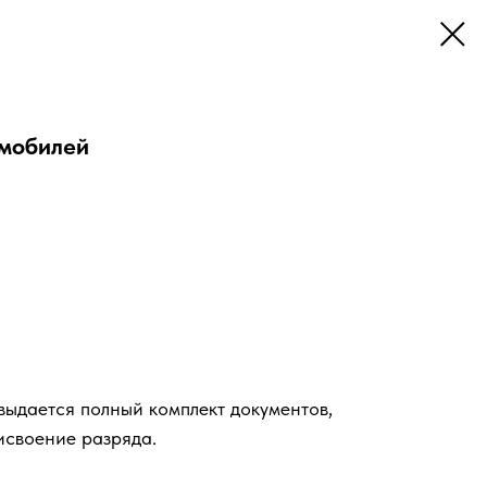
омобилей
ыдается полный комплект документов,
исвоение разряда.