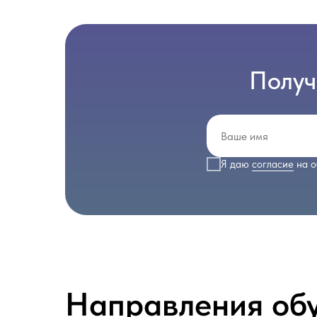
Получ
Я даю
согласие
на о
Направления об