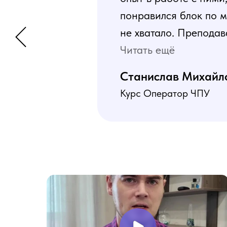
понравился блок по м
не хватало. Преподав
программа пошаговая 
Читать ещё
В общем учебой я оче
Станислав Михайл
Курс Оператор ЧПУ