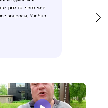
к раз то, чего мне
все вопросы. Учебная
 усвоения материала.