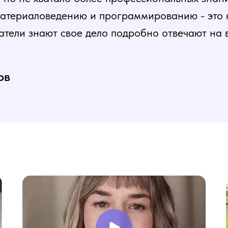
атериаловедению и программированию - это ка
атели знают свое дело подробно отвечают на 
и постепенная, это очень облегчает процесс
нь доволен, в работе всё пригодилось!
ов