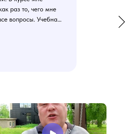
к раз то, чего мне
все вопросы. Учебная
 усвоения материала.