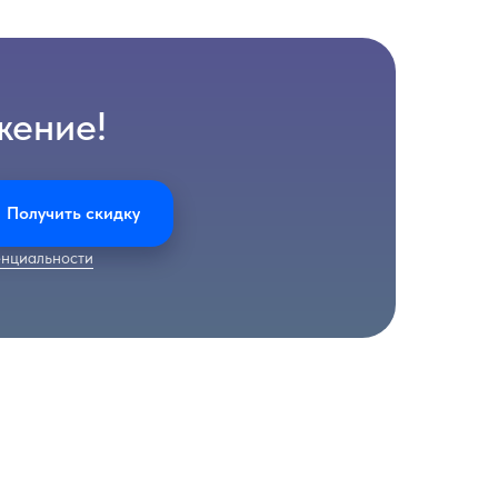
жение!
Получить скидку
нциальности