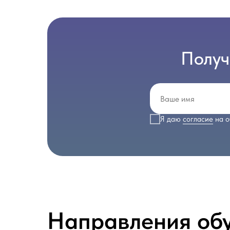
Получ
Я даю
согласие
на о
Направления об