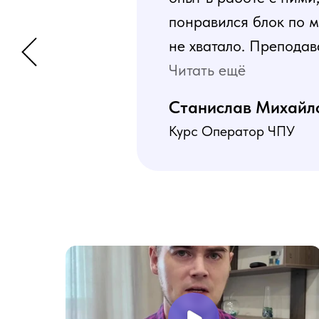
понравился блок по м
не хватало. Преподав
программа пошаговая 
Читать ещё
В общем учебой я оче
Станислав Михайл
Курс Оператор ЧПУ