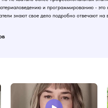
атериаловедению и программированию - это ка
атели знают свое дело подробно отвечают на 
и постепенная, это очень облегчает процесс
нь доволен, в работе всё пригодилось!
ов