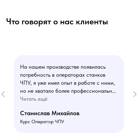
Что говорят о нас клиенты
На нашем производстве появилась
потребность в операторах станков
ЧПУ, я уже имел опыт в работе с ними,
но не хватало более профессиональных
знаний. В курсе мне понравился блок
Читать ещё
по материаловедению
Станислав Михайлов
и программированию - это как раз то,
Курс Оператор ЧПУ
чего мне не хватало. Преподаватели
знают свое дело подробно отвечают на