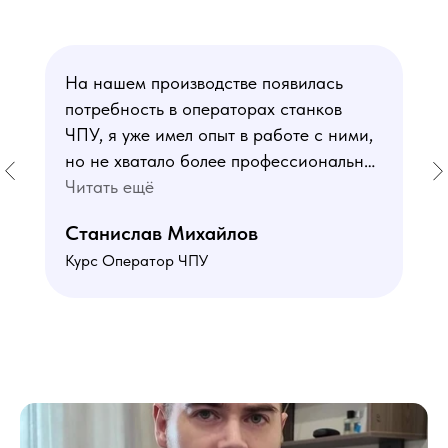
На нашем производстве появилась
потребность в операторах станков
ЧПУ, я уже имел опыт в работе с ними,
но не хватало более профессиональных
знаний. В курсе мне понравился блок
Читать ещё
по материаловедению
Станислав Михайлов
и программированию - это как раз то,
Курс Оператор ЧПУ
чего мне не хватало. Преподаватели
знают свое дело подробно отвечают на
все вопросы. Учебная программа
пошаговая и постепенная, это очень
облегчает процесс усвоения
материала. В общем учебой я очень
доволен, в работе всё пригодилось!