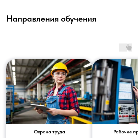
Направления обучения
Охрана труда
Рабочие п