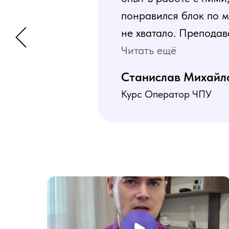
понравился блок по м
не хватало. Преподав
программа пошаговая 
Читать ещё
В общем учебой я оче
Станислав Михайл
Курс Оператор ЧПУ