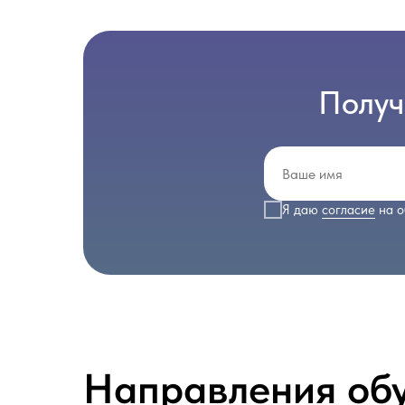
Получ
Я даю
согласие
на о
Направления об