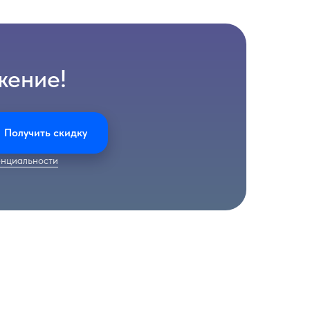
жение!
Получить скидку
нциальности