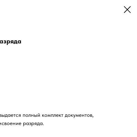
разряда
ыдается полный комплект документов,
исвоение разряда.