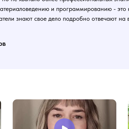
атериаловедению и программированию - это ка
атели знают свое дело подробно отвечают на 
и постепенная, это очень облегчает процесс
нь доволен, в работе всё пригодилось!
ов