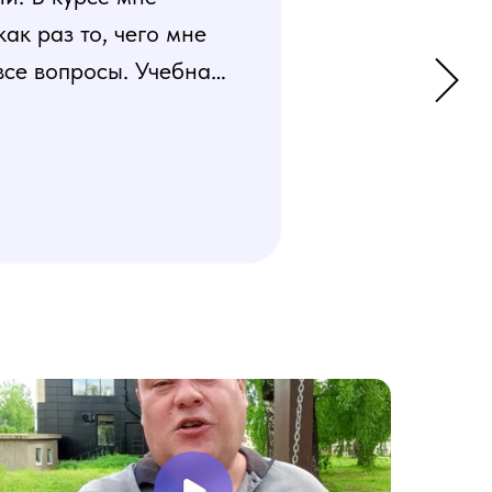
к раз то, чего мне
все вопросы. Учебная
 усвоения материала.