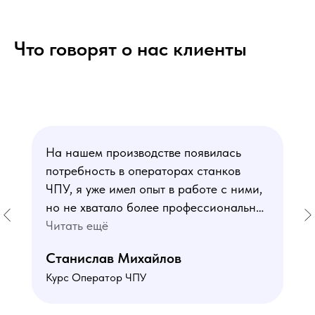
Что говорят о нас клиенты
На нашем производстве появилась
потребность в операторах станков
ЧПУ, я уже имел опыт в работе с ними,
но не хватало более профессиональных
знаний. В курсе мне понравился блок
Читать ещё
по материаловедению
Станислав Михайлов
и программированию - это как раз то,
Курс Оператор ЧПУ
чего мне не хватало. Преподаватели
знают свое дело подробно отвечают на