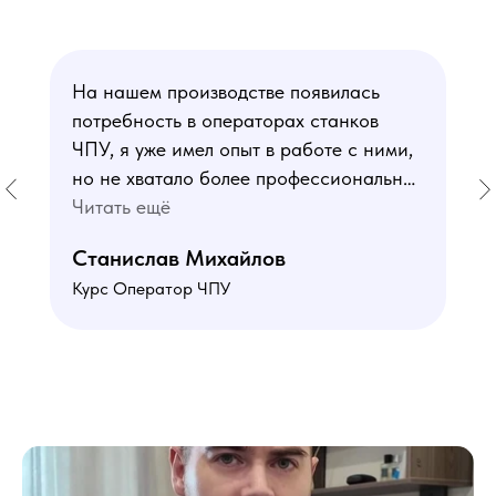
На нашем производстве появилась
потребность в операторах станков
ЧПУ, я уже имел опыт в работе с ними,
но не хватало более профессиональных
знаний. В курсе мне понравился блок
Читать ещё
по материаловедению
Станислав Михайлов
и программированию - это как раз то,
Курс Оператор ЧПУ
чего мне не хватало. Преподаватели
знают свое дело подробно отвечают на
все вопросы. Учебная программа
пошаговая и постепенная, это очень
облегчает процесс усвоения
материала. В общем учебой я очень
доволен, в работе всё пригодилось!