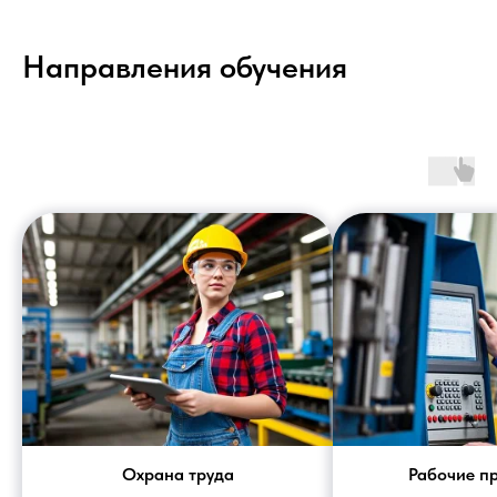
Направления обучения
Охрана труда
Рабочие п