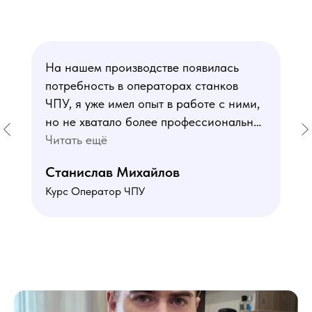
На нашем производстве появилась
потребность в операторах станков
ЧПУ, я уже имел опыт в работе с ними,
но не хватало более профессиональных
знаний. В курсе мне понравился блок
Читать ещё
по материаловедению
Станислав Михайлов
и программированию - это как раз то,
Курс Оператор ЧПУ
чего мне не хватало. Преподаватели
знают свое дело подробно отвечают на
все вопросы. Учебная программа
пошаговая и постепенная, это очень
облегчает процесс усвоения
материала. В общем учебой я очень
доволен, в работе всё пригодилось!