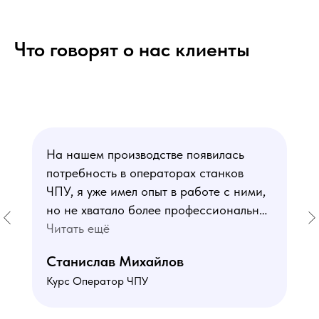
Что говорят о нас клиенты
На нашем производстве появилась
потребность в операторах станков
ЧПУ, я уже имел опыт в работе с ними,
но не хватало более профессиональных
знаний. В курсе мне понравился блок
Читать ещё
по материаловедению
Станислав Михайлов
и программированию - это как раз то,
Курс Оператор ЧПУ
чего мне не хватало. Преподаватели
знают свое дело подробно отвечают на