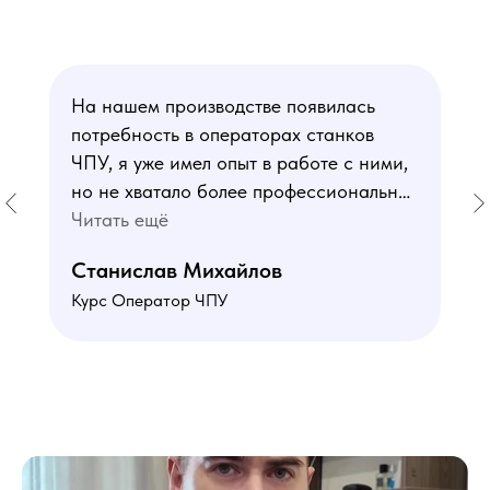
На нашем производстве появилась
потребность в операторах станков
ЧПУ, я уже имел опыт в работе с ними,
но не хватало более профессиональных
знаний. В курсе мне понравился блок
Читать ещё
по материаловедению
Станислав Михайлов
и программированию - это как раз то,
Курс Оператор ЧПУ
чего мне не хватало. Преподаватели
знают свое дело подробно отвечают на
все вопросы. Учебная программа
пошаговая и постепенная, это очень
облегчает процесс усвоения
материала. В общем учебой я очень
доволен, в работе всё пригодилось!